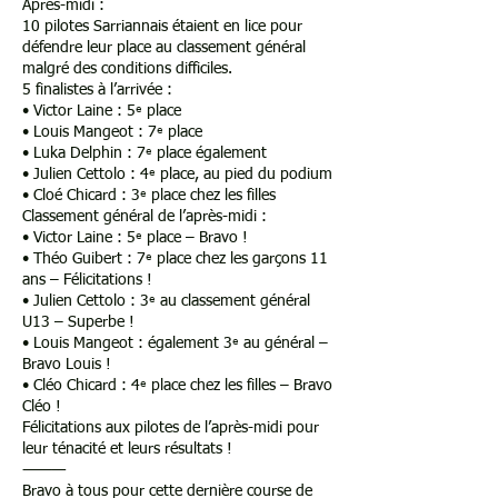
Après-midi :
10 pilotes Sarriannais étaient en lice pour
défendre leur place au classement général
malgré des conditions difficiles.
5 finalistes à l’arrivée :
• Victor Laine : 5ᵉ place
• Louis Mangeot : 7ᵉ place
• Luka Delphin : 7ᵉ place également
• Julien Cettolo : 4ᵉ place, au pied du podium
• Cloé Chicard : 3ᵉ place chez les filles
Classement général de l’après-midi :
• Victor Laine : 5ᵉ place – Bravo !
• Théo Guibert : 7ᵉ place chez les garçons 11
ans – Félicitations !
• Julien Cettolo : 3ᵉ au classement général
U13 – Superbe !
• Louis Mangeot : également 3ᵉ au général –
Bravo Louis !
• Cléo Chicard : 4ᵉ place chez les filles – Bravo
Cléo !
Félicitations aux pilotes de l’après-midi pour
leur ténacité et leurs résultats !
⸻
Bravo à tous pour cette dernière course de